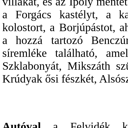
villákat, és az Ipoly menté
a Forgács kastélyt, a k
kolostort, a Borjúpástot, a
a hozzá tartozó Benczú
síremléke található, am
Szklabonyát, Mikszáth szü
Krúdyak ősi fészkét, Alsós
Autóval
a Felvidék ke