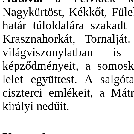
Nagykürtöst, Kékkőt, Füle
határ túloldalára szakadt
Krasznahorkát, Tornalj
világviszonylatban is
képződményeit, a somoskő
lelet együttest. A salgó
ciszterci emlékeit, a Mát
királyi nedűit.