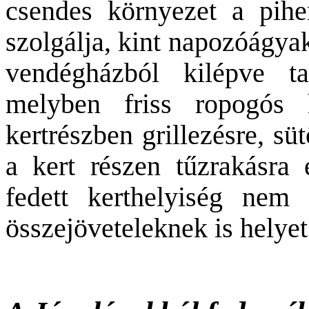
csendes környezet a pihe
szolgálja, kint napozóágya
vendégházból kilépve ta
melyben friss ropogós 
kertrészben grillezésre, sü
a kert részen tűzrakásra 
fedett kerthelyiség nem
összejöveteleknek is helye