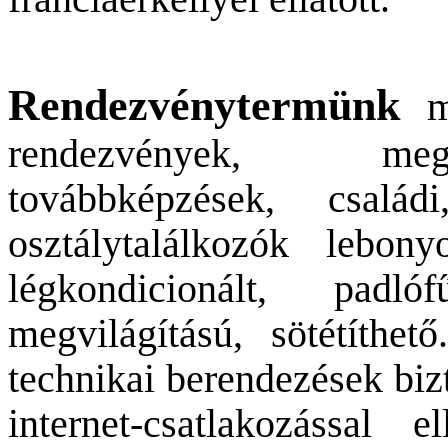
Rendezvénytermünk
me
rendezvények, megb
továbbképzések, családi
osztálytalálkozók lebony
légkondicionált, padlóf
megvilágítású, sötétíthe
technikai berendezések bizt
internet-csatlakozással e