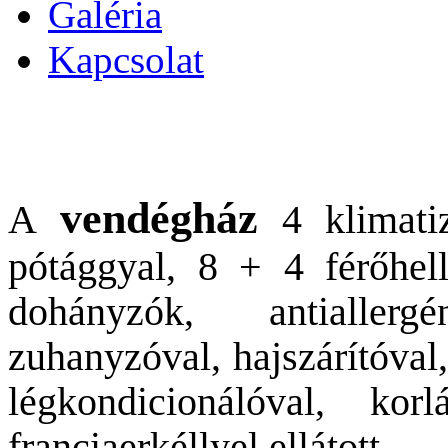
Galéria
Kapcsolat
vendégház
A
4 klimatiz
pótággyal, 8 + 4 férőhel
dohányzók, antiallerg
zuhanyzóval, hajszárítóval
légkondicionálóval, korl
franciaerkéllyel ellátott.