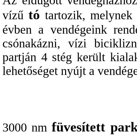
Az eldugott vendégházhoz 
tó
vízű
tartozik, melynek
évben a vendégeink rende
csónakázni, vízi bicikliz
partján 4 stég került kiala
lehetőséget nyújt a vendég
füvesített par
3000 nm