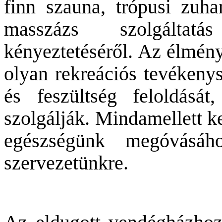
finn szauna, trópusi zuhan
masszázs szolgáltat
kényeztetéséről. Az élmén
olyan rekreációs tevékeny
és feszültség feloldását,
szolgálják. Mindamellett k
egészségünk megóvásáh
szervezetünkre.