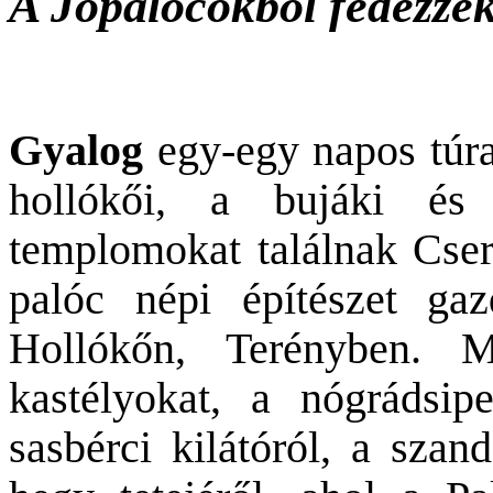
A Jópalócokból fedezzék 
Gyalog
egy-egy napos túr
hollókői, a bujáki és 
templomokat találnak Cse
palóc népi építészet ga
Hollókőn, Terényben. Me
kastélyokat, a nógrádsipe
sasbérci kilátóról, a szan