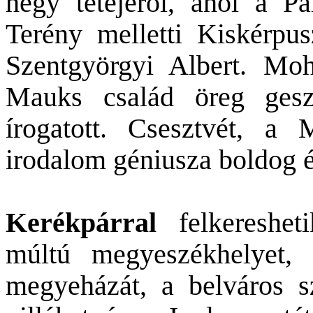
hegy tetejéről, ahol a P
Terény melletti Kiskérpusz
Szentgyörgyi Albert. Moho
Mauks család öreg geszt
írogatott. Csesztvét, a
irodalom géniusza boldog év
Kerékpárral
felkereshe
múltú megyeszékhelyet,
megyeházát, a belváros sz